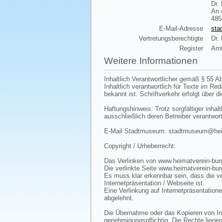
Dr.
An 
485
E-Mail-Adresse
sta
Vertretungsberechtigte
Dr.
Register
Amt
Weitere Informationen
Inhaltlich Verantwortlicher gemäß § 55 Ab
Inhaltlich verantwortlich für Texte im R
bekannt ist. Schriftverkehr erfolgt über d
Haftungshinweis: Trotz sorgfältiger inhalt
ausschließlich deren Betreiber verantwort
E-Mail Stadtmuseum: stadtmuseum@heima
Copyright / Urheberrecht:
Das Verlinken von www.heimatverein-burg
Die verlinkte Seite www.heimatverein-bur
Es muss klar erkennbar sein, dass die ve
Internetpräsentation / Webseite ist.
Eine Verlinkung auf Internetpräsentatione
abgelehnt.
Die Übernahme oder das Kopieren von Inha
genehmigungspflichtig. Die Rechte liegen