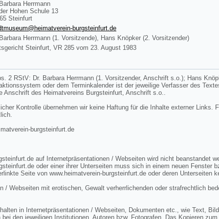
 Barbara Herrmann
der Hohen Schule 13
65 Steinfurt
dtmuseum@heimatverein-burgsteinfurt.de
 Barbara Herrmann (1. Vorsitzende), Hans Knöpker (2. Vorsitzender)
sgericht Steinfurt, VR 285 vom 23. August 1983
s. 2 RStV: Dr. Barbara Herrmann (1. Vorsitzender, Anschrift s.o.); Hans Knöpke
edaktionssystem oder dem Terminkalender ist der jeweilige Verfasser des Tex
ie Anschrift des Heimatvereins Burgsteinfurt, Anschrift s.o..
licher Kontrolle übernehmen wir keine Haftung für die Inhalte externer Links. F
lich.
tverein-burgsteinfurt.de
steinfurt.de auf Internetpräsentationen / Webseiten wird nicht beanstandet 
gsteinfurt.de oder einer ihrer Unterseiten muss sich in einem neuen Fenster 
rlinkte Seite von www.heimatverein-burgsteinfurt.de oder deren Unterseiten k
n / Webseiten mit erotischen, Gewalt verherrlichenden oder strafrechtlich bed
lten in Internetpräsentationen / Webseiten, Dokumenten etc., wie Text, Bild 
 bei den jeweiligen Institutionen, Autoren bzw. Fotografen. Das Kopieren zum 