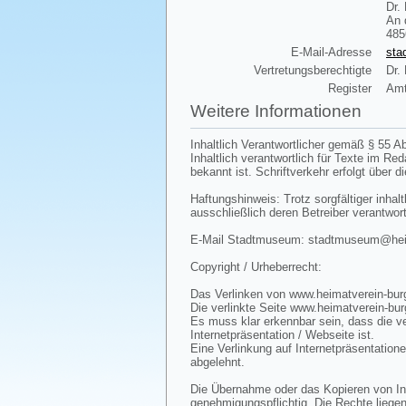
Dr.
An 
485
E-Mail-Adresse
sta
Vertretungsberechtigte
Dr.
Register
Amt
Weitere Informationen
Inhaltlich Verantwortlicher gemäß § 55 Ab
Inhaltlich verantwortlich für Texte im R
bekannt ist. Schriftverkehr erfolgt über d
Haftungshinweis: Trotz sorgfältiger inhalt
ausschließlich deren Betreiber verantwort
E-Mail Stadtmuseum: stadtmuseum@heima
Copyright / Urheberrecht:
Das Verlinken von www.heimatverein-burg
Die verlinkte Seite www.heimatverein-bur
Es muss klar erkennbar sein, dass die ve
Internetpräsentation / Webseite ist.
Eine Verlinkung auf Internetpräsentatione
abgelehnt.
Die Übernahme oder das Kopieren von Inha
genehmigungspflichtig. Die Rechte liegen