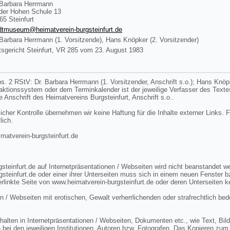
 Barbara Herrmann
der Hohen Schule 13
65 Steinfurt
dtmuseum@heimatverein-burgsteinfurt.de
 Barbara Herrmann (1. Vorsitzende), Hans Knöpker (2. Vorsitzender)
sgericht Steinfurt, VR 285 vom 23. August 1983
s. 2 RStV: Dr. Barbara Herrmann (1. Vorsitzender, Anschrift s.o.); Hans Knöpke
edaktionssystem oder dem Terminkalender ist der jeweilige Verfasser des Tex
ie Anschrift des Heimatvereins Burgsteinfurt, Anschrift s.o..
licher Kontrolle übernehmen wir keine Haftung für die Inhalte externer Links. F
lich.
tverein-burgsteinfurt.de
steinfurt.de auf Internetpräsentationen / Webseiten wird nicht beanstandet 
gsteinfurt.de oder einer ihrer Unterseiten muss sich in einem neuen Fenster 
rlinkte Seite von www.heimatverein-burgsteinfurt.de oder deren Unterseiten k
n / Webseiten mit erotischen, Gewalt verherrlichenden oder strafrechtlich bed
lten in Internetpräsentationen / Webseiten, Dokumenten etc., wie Text, Bild 
 bei den jeweiligen Institutionen, Autoren bzw. Fotografen. Das Kopieren zum 