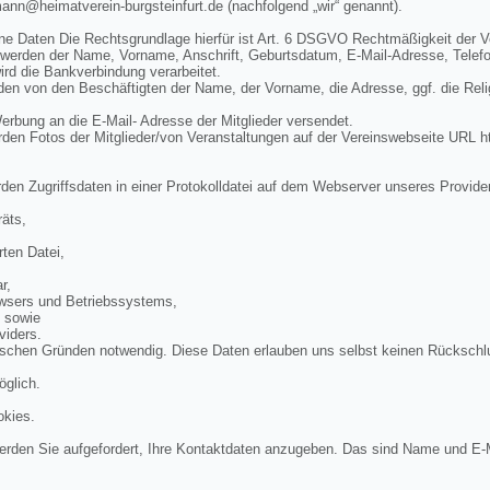
mann@heimatverein-burgsteinfurt.de (nachfolgend „wir“ genannt).
ne Daten Die Rechtsgrundlage hierfür ist Art. 6 DSGVO Rechtmäßigkeit der V
 werden der Name, Vorname, Anschrift, Geburtsdatum, E-Mail-Adresse, Telef
rd die Bankverbindung verarbeitet.
n von den Beschäftigten der Name, der Vorname, die Adresse, ggf. die Rel
bung an die E-Mail- Adresse der Mitglieder versendet.
en Fotos der Mitglieder/von Veranstaltungen auf der Vereinswebseite URL ht
den Zugriffsdaten in einer Protokolldatei auf dem Webserver unseres Provide
äts,
ten Datei,
r,
wsers und Betriebssystems,
, sowie
viders.
ischen Gründen notwendig. Diese Daten erlauben uns selbst keinen Rückschl
öglich.
okies.
rden Sie aufgefordert, Ihre Kontaktdaten anzugeben. Das sind Name und E-M