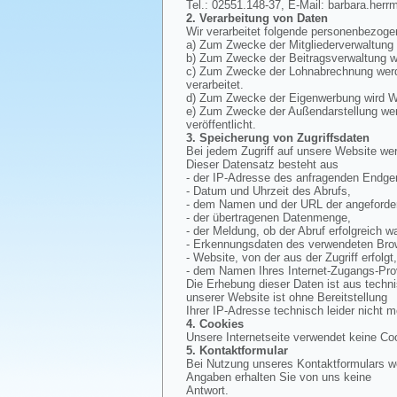
Tel.: 02551.148-37, E-Mail: barbara.herr
2. Verarbeitung von Daten
Wir verarbeitet folgende personenbezoge
a) Zum Zwecke der Mitgliederverwaltung
b) Zum Zwecke der Beitragsverwaltung wi
c) Zum Zwecke der Lohnabrechnung werde
verarbeitet.
d) Zum Zwecke der Eigenwerbung wird Wer
e) Zum Zwecke der Außendarstellung werd
veröffentlicht.
3. Speicherung von Zugriffsdaten
Bei jedem Zugriff auf unsere Website wer
Dieser Datensatz besteht aus
- der IP-Adresse des anfragenden Endger
- Datum und Uhrzeit des Abrufs,
- dem Namen und der URL der angeforder
- der übertragenen Datenmenge,
- der Meldung, ob der Abruf erfolgreich wa
- Erkennungsdaten des verwendeten Bro
- Website, von der aus der Zugriff erfolgt
- dem Namen Ihres Internet-Zugangs-Pro
Die Erhebung dieser Daten ist aus techn
unserer Website ist ohne Bereitstellung
Ihrer IP-Adresse technisch leider nicht m
4. Cookies
Unsere Internetseite verwendet keine Co
5. Kontaktformular
Bei Nutzung unseres Kontaktformulars we
Angaben erhalten Sie von uns keine
Antwort.