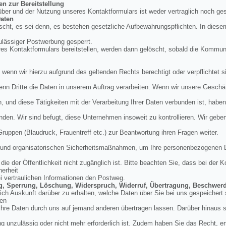
en zur Bereitstellung
über und der Nutzung unseres Kontaktformulars ist weder vertraglich noch ges
aten
cht, es sei denn, es bestehen gesetzliche Aufbewahrungspflichten. In diese
ulässiger Postwerbung gesperrt.
res Kontaktformulars bereitstellen, werden dann gelöscht, sobald die Kommu
, wenn wir hierzu aufgrund des geltenden Rechts berechtigt oder verpflichtet si
enn Dritte die Daten in unserem Auftrag verarbeiten: Wenn wir unsere Geschäft
und diese Tätigkeiten mit der Verarbeitung Ihrer Daten verbunden ist, haben
nden. Wir sind befugt, diese Unternehmen insoweit zu kontrollieren. Wir geb
 Gruppen (Blaudruck, Frauentreff etc.) zur Beantwortung ihren Fragen weiter.
en und organisatorischen Sicherheitsmaßnahmen, um Ihre personenbezogenen 
ie der Öffentlichkeit nicht zugänglich ist. Bitte beachten Sie, dass bei der
herheit
ei vertraulichen Informationen den Postweg.
ung, Sperrung, Löschung, Widerspruch, Widerruf, Übertragung, Beschwer
tlich Auskunft darüber zu erhalten, welche Daten über Sie bei uns gespeicher
den
hre Daten durch uns auf jemand anderen übertragen lassen. Darüber hinaus si
g unzulässig oder nicht mehr erforderlich ist. Zudem haben Sie das Recht, erte