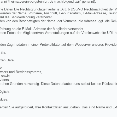
mann@heimatverein-burgsteinfurt.de (nachfolgend „wir“ genannt).
ne Daten Die Rechtsgrundlage hierfür ist Art. 6 DSGVO Rechtmäßigkeit der V
 werden der Name, Vorname, Anschrift, Geburtsdatum, E-Mail-Adresse, Telef
rd die Bankverbindung verarbeitet.
n von den Beschäftigten der Name, der Vorname, die Adresse, ggf. die Rel
bung an die E-Mail- Adresse der Mitglieder versendet.
en Fotos der Mitglieder/von Veranstaltungen auf der Vereinswebseite URL ht
den Zugriffsdaten in einer Protokolldatei auf dem Webserver unseres Provide
äts,
ten Datei,
r,
wsers und Betriebssystems,
, sowie
viders.
ischen Gründen notwendig. Diese Daten erlauben uns selbst keinen Rückschl
öglich.
okies.
rden Sie aufgefordert, Ihre Kontaktdaten anzugeben. Das sind Name und E-M