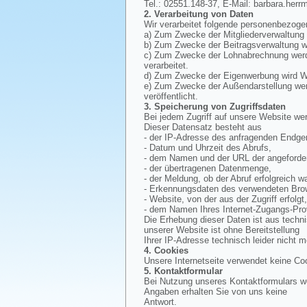
Tel.: 02551.148-37, E-Mail: barbara.herr
2. Verarbeitung von Daten
Wir verarbeitet folgende personenbezoge
a) Zum Zwecke der Mitgliederverwaltung
b) Zum Zwecke der Beitragsverwaltung wi
c) Zum Zwecke der Lohnabrechnung werde
verarbeitet.
d) Zum Zwecke der Eigenwerbung wird Wer
e) Zum Zwecke der Außendarstellung werd
veröffentlicht.
3. Speicherung von Zugriffsdaten
Bei jedem Zugriff auf unsere Website wer
Dieser Datensatz besteht aus
- der IP-Adresse des anfragenden Endger
- Datum und Uhrzeit des Abrufs,
- dem Namen und der URL der angeforder
- der übertragenen Datenmenge,
- der Meldung, ob der Abruf erfolgreich wa
- Erkennungsdaten des verwendeten Bro
- Website, von der aus der Zugriff erfolgt
- dem Namen Ihres Internet-Zugangs-Pro
Die Erhebung dieser Daten ist aus techn
unserer Website ist ohne Bereitstellung
Ihrer IP-Adresse technisch leider nicht m
4. Cookies
Unsere Internetseite verwendet keine Co
5. Kontaktformular
Bei Nutzung unseres Kontaktformulars we
Angaben erhalten Sie von uns keine
Antwort.