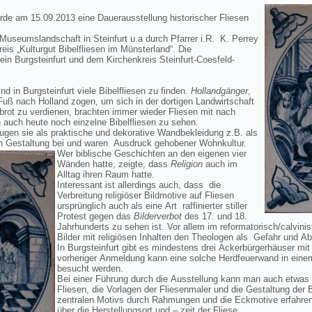
rde am 15.09.2013 eine Dauerausstellung historischer Fliesen
Museumslandschaft in Steinfurt u.a durch Pfarrer i.R. K. Perrey
is „Kulturgut Bibelfliesen im Münsterland“. Die
in Burgsteinfurt und dem Kirchenkreis Steinfurt-Coesfeld-
d in Burgsteinfurt viele Bibelfliesen zu finden.
Hollandgänger
,
Fuß nach Holland zogen, um sich in der dortigen Landwirtschaft
brot zu verdienen, brachten immer wieder Fliesen mit nach
 auch heute noch einzelne Bibelfliesen zu sehen.
ugen sie als praktische und dekorative Wandbekleidung z.B. als
 Gestaltung bei und waren Ausdruck gehobener Wohnkultur.
Wer biblische Geschichten an den eigenen vier
Wänden hatte, zeigte, dass
Religion
auch im
Alltag ihren Raum hatte.
Interessant ist allerdings auch, dass die
Verbreitung religiöser Bildmotive auf Fliesen
ursprünglich auch als eine Art raffinierter stiller
Protest gegen das
Bilderverbot
des 17. und 18.
Jahrhunderts zu sehen ist. Vor allem im reformatorisch/calvini
Bilder mit religiösen Inhalten den Theologen als Gefahr und 
In Burgsteinfurt gibt es mindestens drei Ackerbürgerhäuser mi
vorheriger Anmeldung kann eine solche Herdfeuerwand in einem
besucht werden.
Bei einer Führung durch die Ausstellung kann man auch etwas 
Fliesen, die Vorlagen der Fliesenmaler und die Gestaltung der
zentralen Motivs durch Rahmungen und die Eckmotive erfahren
über die Herstellungsort und – zeit der Fliese.