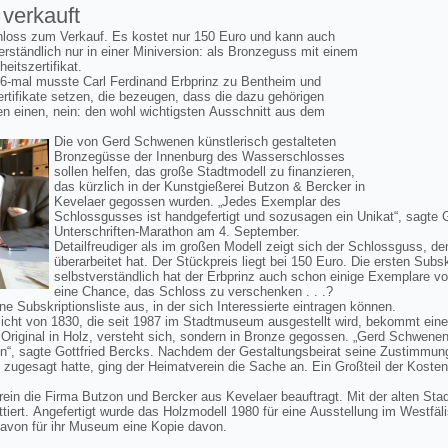
 verkauft
chloss zum Verkauf. Es kostet nur 150 Euro und kann auch
ständlich nur in einer Miniversion: als Bronzeguss mit einem
itszertifikat.
-mal musste Carl Ferdinand Erbprinz zu Bentheim und
Zertifikate setzen, die bezeugen, dass die dazu gehörigen
n einen, nein: den wohl wichtigsten Ausschnitt aus dem
Die von Gerd Schwenen künstlerisch gestalteten
Bronzegüsse der Innenburg des Wasserschlosses
sollen helfen, das große Stadtmodell zu finanzieren,
das kürzlich in der Kunstgießerei Butzon & Bercker in
Kevelaer gegossen wurden. „Jedes Exemplar des
Schlossgusses ist handgefertigt und sozusagen ein Unikat“, sagte 
Unterschriften-Marathon am 4. September.
Detailfreudiger als im großen Modell zeigt sich der Schlossguss, 
überarbeitet hat. Der Stückpreis liegt bei 150 Euro. Die ersten Subsk
selbstverständlich hat der Erbprinz auch schon einige Exemplare v
eine Chance, das Schloss zu verschenken . . .?
e Subskriptionsliste aus, in der sich Interessierte eintragen können.
sicht von 1830, die seit 1987 im Stadtmuseum ausgestellt wird, bekommt ein
s Original in Holz, versteht sich, sondern in Bronze gegossen. „Gerd Schwen
en“, sagte Gottfried Bercks. Nachdem der Gestaltungsbeirat seine Zustimmun
ugesagt hatte, ging der Heimatverein die Sache an. Ein Großteil der Kosten 
in die Firma Butzon und Bercker aus Kevelaer beauftragt. Mit der alten Stad
ettiert. Angefertigt wurde das Holzmodell 1980 für eine Ausstellung im West
davon für ihr Museum eine Kopie davon.