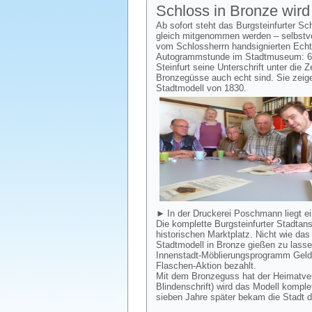
Schloss in Bronze wird
Ab sofort steht das Burgsteinfurter S
gleich mitgenommen werden – selbstver
vom Schlossherrn handsignierten Echthe
Autogrammstunde im Stadtmuseum: 66
Steinfurt seine Unterschrift unter die 
Bronzegüsse auch echt sind. Sie zeige
Stadtmodell von 1830.
► In der Druckerei Poschmann liegt ein
Die komplette Burgsteinfurter Stadtan
historischen Marktplatz. Nicht wie da
Stadtmodell in Bronze gießen zu lass
Innenstadt-Möblierungsprogramm Geld z
Flaschen-Aktion bezahlt.
Mit dem Bronzeguss hat der Heimatvere
Blindenschrift) wird das Modell kompl
sieben Jahre später bekam die Stadt 