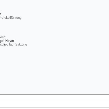
r
h
rotokollführung
erin
gel-Hoyer
tglied laut Satzung