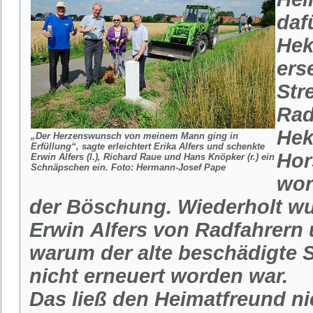
daf
Hek
ers
Str
Rad
Hek
„Der Herzenswunsch von meinem Mann ging in
Erfüllung“, sagte erleichtert Erika Alfers und schenkte
Hor
Erwin Alfers (l.), Richard Raue und Hans Knöpker (r.) ein
Schnäpschen ein.
Foto: Hermann-Josef Pape
wor
der Böschung. Wiederholt wu
Erwin Alfers von Radfahrern
warum der alte beschädigte
nicht erneuert worden war.
Das ließ den Heimatfreund ni