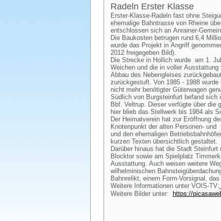
Radeln Erster Klasse
Erster-Klasse-Radeln fast ohne Steig
ehemalige Bahntrasse von Rheine über 
entschlossen sich an Anrainer-Gemei
Die Baukosten betrugen rund 6,4 Mill
wurde das Projekt in Angriff genommen
2012 freigegeben Bild).
Die Strecke in Hollich wurde am 1. Jul
Weichen und die in voller Ausstattun
Abbau des Nebengleises zurückgebaut 
zurückgestuft. Von 1985 - 1988 wurde 
nicht mehr benötigter Güterwagen genu
Südlich von Burgsteinfurt befand sich
Bbf. Veltrup. Dieser verfügte über di
hier blieb das Stellwerk bis 1984 als 
Der Heimatverein hat zur Eröffnung de
Knotenpunkt der alten Personen- und
und den ehemaligen Betriebsbahnhöfen 
kurzen Texten übersichtlich gestaltet.
Darüber hinaus hat die Stadt Steinfurt
Blocktor sowie am Spielplatz Timmerka
Ausstattung. Auch weisen weitere Weg
wilhelminischen Bahnsteigüberdachung,
Bahnrelikt, einem Form-Vorsignal, das
Weitere Informationen unter VOIS-TV:
Weitere Bilder unter:
https://picasaw