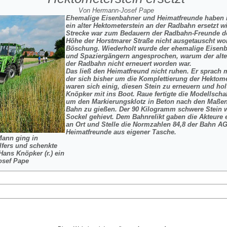
Von Hermann-Josef Pape
Ehemalige Eisenbahner und Heimatfreunde haben 
ein alter Hektometerstein an der Radbahn ersetzt wi
Strecke war zum Bedauern der Radbahn-Freunde der
Höhe der Horstmarer Straße nicht ausgetauscht wor
Böschung. Wiederholt wurde der ehemalige Eisenb
und Spaziergängern angesprochen, warum der alt
der Radbahn nicht erneuert worden war.
Das ließ den Heimatfreund nicht ruhen. Er sprach
der sich bisher um die Komplettierung der Hektom
waren sich einig, diesen Stein zu erneuern und hol
Knöpker mit ins Boot. Raue fertigte die Modellscha
um den Markierungsklotz in Beton nach den Maßen 
Bahn zu gießen. Der 90 Kilogramm schwere Stein w
Sockel gehievt. Dem Bahnrelikt gaben die Akteure 
an Ort und Stelle die Normzahlen 84,8 der Bahn AG
Heimatfreunde aus eigener Tasche.
ann ging in
Alfers und schenkte
Hans Knöpker (r.) ein
osef Pape