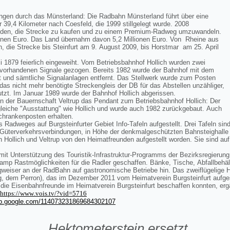
ungen durch das Münsterland: Die Radbahn Münsterland führt über eine
39,4 Kilometer nach Coesfeld, die 1999 stillgelegt wurde. 2008
nden, die Strecke zu kaufen und zu einem Premium-Radweg umzuwandeln.
ionen Euro. Das Land übernahm davon 5,2 Millionen Euro. Von Rheine aus
, die Strecke bis Steinfurt am 9. August 2009, bis Horstmar am 25. April
i 1879 feierlich eingeweiht. Vom Betriebsbahnhof Hollich wurden zwei
g vorhandenen Signale gezogen. Bereits 1982 wurde der Bahnhof mit dem
und sämtliche Signalanlagen entfernt. Das Stellwerk wurde zum Posten
das nicht mehr benötigte Streckengleis der DB für das Abstellen unzähliger,
tzt. Im Januar 1989 wurde der Bahnhof Hollich abgerissen.
 in der Bauernschaft Veltrup das Pendant zum Betriebsbahnhof Hollich: Der
e gleiche "Ausstattung" wie Hollich und wurde auch 1982 zurückgebaut. Auch
Schrankenposten erhalten.
s Radweges auf Burgsteinfurter Gebiet Info-Tafeln aufgestellt. Drei Tafeln s
 Güterverkehrsverbindungen, in Höhe der denkmalgeschützten Bahnsteighall
Hollich und Veltrup von den Heimatfreunden aufgestellt worden. Sie sind auf 
 mit Unterstützung des Touristik-Infrastruktur-Programms der Bezirksregierung 
mp Rastmöglichkeiten für die Radler geschaffen. Bänke, Tische, Abfallbehäl
weiser an der RadBahn auf gastronomische Betriebe hin. Das zweiflügelige H
 dem Perron), das im Dezember 2011 vom Heimatverein Burgsteinfurt aufgeste
 die Eisenbahnfreunde im Heimatverein Burgsteinfurt beschaffen konnten, erg
https://www
.vois.tv/?
vid=5716
eb.google.com/114073231869684302107
Hektometerstein ersetzt