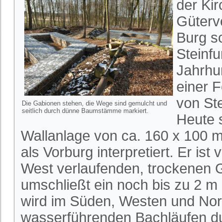
der Ki
Güterve
Burg s
Steinf
Jahrhu
einer 
von Ste
Die Gabionen stehen, die Wege sind gemulcht und
seitlich durch dünne Baumstämme markiert.
Heute s
Wallanlage von ca. 160 x 100 m 
als Vorburg interpretiert. Er is
West verlaufenden, trockenen G
umschließt ein noch bis zu 2 m
wird im Süden, Westen und Nor
wasserführenden Bachläufen du