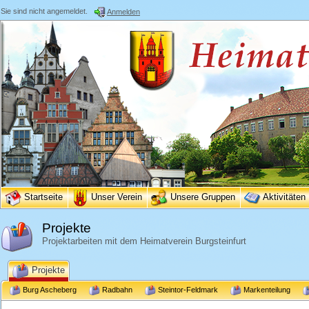
Sie sind nicht angemeldet.
Anmelden
Startseite
Unser Verein
Unsere Gruppen
Aktivitäten
Projekte
Projektarbeiten mit dem Heimatverein Burgsteinfurt
Projekte
Burg Ascheberg
Radbahn
Steintor-Feldmark
Markenteilung