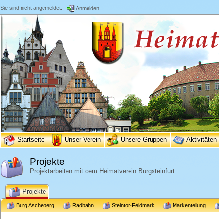
Sie sind nicht angemeldet.
Anmelden
Startseite
Unser Verein
Unsere Gruppen
Aktivitäten
Projekte
Projektarbeiten mit dem Heimatverein Burgsteinfurt
Projekte
Burg Ascheberg
Radbahn
Steintor-Feldmark
Markenteilung