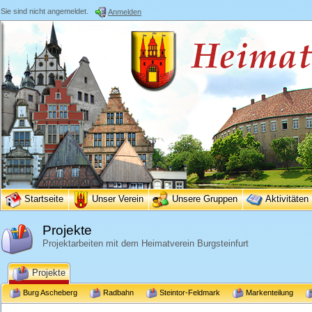
Sie sind nicht angemeldet.
Anmelden
Startseite
Unser Verein
Unsere Gruppen
Aktivitäten
Projekte
Projektarbeiten mit dem Heimatverein Burgsteinfurt
Projekte
Burg Ascheberg
Radbahn
Steintor-Feldmark
Markenteilung