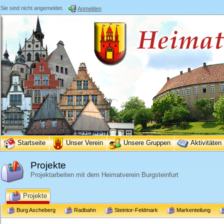
Sie sind nicht angemeldet.
Anmelden
Startseite
Unser Verein
Unsere Gruppen
Aktivitäten
Projekte
Projektarbeiten mit dem Heimatverein Burgsteinfurt
Projekte
Burg Ascheberg
Radbahn
Steintor-Feldmark
Markenteilung