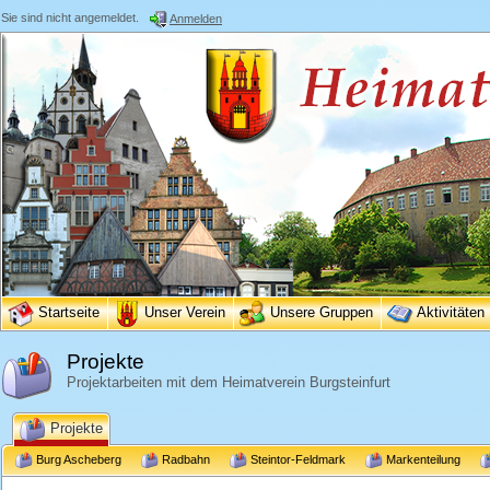
Sie sind nicht angemeldet.
Anmelden
Startseite
Unser Verein
Unsere Gruppen
Aktivitäten
Projekte
Projektarbeiten mit dem Heimatverein Burgsteinfurt
Projekte
Burg Ascheberg
Radbahn
Steintor-Feldmark
Markenteilung