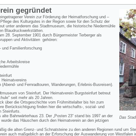
erein gegründet
 eingetragener Verein zur Förderung der Heimatforschung und –
 Pflege des Kulturgutes in der Region sowie für den Schutz der
reut unter anderem das Stadtmuseum, die historische Niedermühle
en Blaudruckwerkstätten.
 am 28. September 1901 durch Bürgermeister Terberger als
Gruppen und Aktivitäten gehören:
 und Familienforschung
he Arbeitskreise
Niedermühle
infurt
s Heimatvereins
 (Abend- und Fernradtouren, Wanderungen, Erlebnis-Busreisen).
dtmuseum von Steinfurt. Der Heimatverein Burgsteinfurt betreut
ule" seit mehr als 20 Jahren.
k über die Ortsgeschichte vom Frühmittelalter bis hin zum
 Berücksichtigung finden hier die wirtschafts-, sozial- und
n Steinfurts.
 alte Bahnwärterhaus 23. Der „Posten 23“ stand bis 1997 an der
Das Stad
 wurde das Häuschen durch den Heimatverein an den jetzigen
äßig die alten Grenz- und Schnatsteine zu den anderen Regionen rund um Ste
erein auch maßgeblich an der Erforschung der Auswanderung von Westfalen i