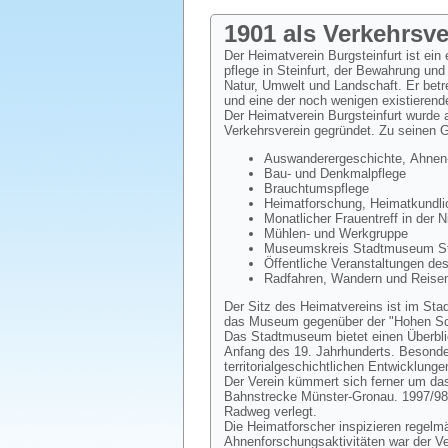
1901 als Verkehrsv
Der Heimatverein Burgsteinfurt ist ein
pflege in Steinfurt, der Bewahrung und
Natur, Umwelt und Landschaft. Er bet
und eine der noch wenigen existierend
Der Heimatverein Burgsteinfurt wurde
Verkehrsverein gegründet. Zu seinen 
Auswanderergeschichte, Ahnen-
Bau- und Denkmalpflege
Brauchtumspflege
Heimatforschung, Heimatkundlic
Monatlicher Frauentreff in der 
Mühlen- und Werkgruppe
Museumskreis Stadtmuseum Ste
Öffentliche Veranstaltungen de
Radfahren, Wandern und Reisen
Der Sitz des Heimatvereins ist im Sta
das Museum gegenüber der "Hohen Sch
Das Stadtmuseum bietet einen Überblic
Anfang des 19. Jahrhunderts. Besondere
territorialgeschichtlichen Entwicklunge
Der Verein kümmert sich ferner um das
Bahnstrecke Münster-Gronau. 1997/98
Radweg verlegt.
Die Heimatforscher inspizieren regelm
Ahnenforschungsaktivitäten war der V