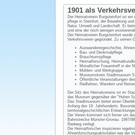
1901 als Verkehrsv
Der Heimatverein Burgsteinfurt ist ein
pflege in Steinfurt, der Bewahrung und
Natur, Umwelt und Landschaft. Er bet
und eine der noch wenigen existierend
Der Heimatverein Burgsteinfurt wurde
Verkehrsverein gegründet. Zu seinen 
Auswanderergeschichte, Ahnen-
Bau- und Denkmalpflege
Brauchtumspflege
Heimatforschung, Heimatkundlic
Monatlicher Frauentreff in der 
Mühlen- und Werkgruppe
Museumskreis Stadtmuseum Ste
Öffentliche Veranstaltungen de
Radfahren, Wandern und Reisen
Der Sitz des Heimatvereins ist im Sta
das Museum gegenüber der "Hohen Sch
Das Stadtmuseum bietet einen Überblic
Anfang des 19. Jahrhunderts. Besondere
territorialgeschichtlichen Entwicklunge
Der Verein kümmert sich ferner um das
Bahnstrecke Münster-Gronau. 1997/98
Radweg verlegt.
Die Heimatforscher inspizieren regelm
Ahnenforschungsaktivitäten war der V