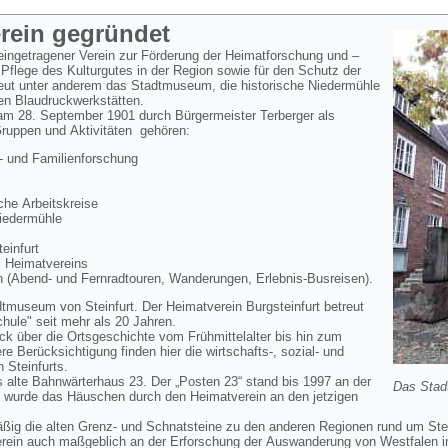
erein gegründet
 eingetragener Verein zur Förderung der Heimatforschung und –
 Pflege des Kulturgutes in der Region sowie für den Schutz der
reut unter anderem das Stadtmuseum, die historische Niedermühle
en Blaudruckwerkstätten.
 am 28. September 1901 durch Bürgermeister Terberger als
Gruppen und Aktivitäten gehören:
 und Familienforschung
he Arbeitskreise
Niedermühle
infurt
s Heimatvereins
 (Abend- und Fernradtouren, Wanderungen, Erlebnis-Busreisen).
dtmuseum von Steinfurt. Der Heimatverein Burgsteinfurt betreut
ule" seit mehr als 20 Jahren.
k über die Ortsgeschichte vom Frühmittelalter bis hin zum
 Berücksichtigung finden hier die wirtschafts-, sozial- und
n Steinfurts.
 alte Bahnwärterhaus 23. Der „Posten 23“ stand bis 1997 an der
Das Stad
 wurde das Häuschen durch den Heimatverein an den jetzigen
äßig die alten Grenz- und Schnatsteine zu den anderen Regionen rund um Ste
erein auch maßgeblich an der Erforschung der Auswanderung von Westfalen i