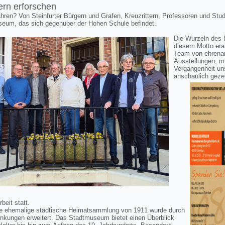
rn erforschen
ahren?
Von Steinfurter Bürgern und Grafen, Kreuzrittern, Professoren und Stu
seum, das sich gegenüber der Hohen Schule befindet.
Die Wurzeln des 
diesem Motto erar
Team von ehrenam
Ausstellungen, m
Vergangenheit un
anschaulich geze
eit statt.
e ehemalige städtische Heimatsammlung von 1911 wurde durch
enkungen erweitert. Das Stadtmuseum bietet einen Überblick