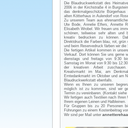
Die Blaudruckwerkstatt des Heimatvere
2006 in der Kirchstraße 4 in Burgstein
das denkmalgeschützte Bürgerhaus 
alten Kötterhaus in Aulendorf von Rose
Zu unserem Team aus ehrenamtlichen
Ute Bode, Annelie Elfers, Annette R
Elisabeth Wrobel. Wir freuen uns imme
schönen, teilweise sehr alten und 
kreativ bedrucken zu können. Da
Direktdruck die Farben blau, rot, grü
und beim Reservedruck färben wir die S
Die fertigen Artikel kommen in unse
Verkauf. Dort können Sie uns gerne 
dienstags und freitags von 9:30 b
Samstag im Monat von 9:30 bis 12:30
der kreativen Arbeit zuschaue
Kreativmarkt im Mai, am Denkma
Erntedankmarkt im Oktober und am Ni
Blaudruckwerkstatt ebenfalls.
Wenn es Ihnen zu unseren begrenzt
möglich ist zu kommen, sind wir ge
Termin zu vereinbaren. (Kontakt siehe
Wir fertigen auch Textilien nach Ihre
Ihrem eigenen Leinen und Halbleinen.
Für Gruppen bis zu 20 Personen bi
Führungen zu einem Kostenbeitrag von
annettereh
Wir sind per Mail unter