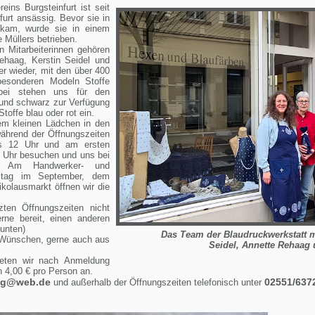
ins Burgsteinfurt ist seit
furt ansässig. Bevor sie in
kam, wurde sie in einem
 Müllers betrieben.
 Mitarbeiterinnen gehören
ehaag, Kerstin Seidel und
r wieder, mit den über 400
besonderen Modeln Stoffe
bei stehen uns für den
n und schwarz zur Verfügung
toffe blau oder rot ein.
rem kleinen Lädchen in den
während der Öffnungszeiten
is 12 Uhr und am ersten
 Uhr besuchen und uns bei
n. Am Handwerker- und
ltag im September, dem
kolausmarkt öffnen wir die
en Öffnungszeiten nicht
rne bereit, einen anderen
 unten)
Das Team der Blaudruckwerkstatt mi
n Wünschen, gerne auch aus
Seidel
, Annette Rehaag
eten wir nach Anmeldung
 4,00 € pro Person an.
aag@web.de
02551/637
und außerhalb der Öffnungszeiten telefonisch unter