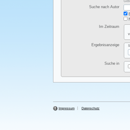
Gebe
Suche nach Autor
E
N
Im Zeitraum
v
Ergebnisanzeige
S
Suche in
Impressum
Datenschutz