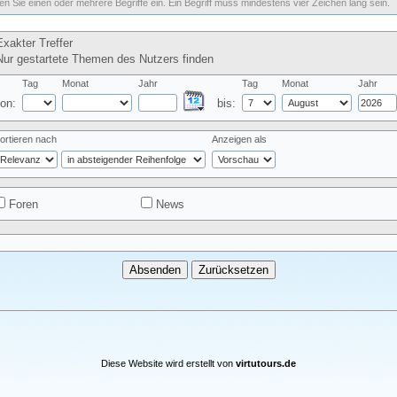
n Sie einen oder mehrere Begriffe ein. Ein Begriff muss mindestens vier Zeichen lang sein.
xakter Treffer
ur gestartete Themen des Nutzers finden
Tag
Monat
Jahr
Tag
Monat
Jahr
on:
bis:
ortieren nach
Anzeigen als
Foren
News
Diese Website wird erstellt von
virtutours.de