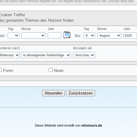
n Sie einen oder mehrere Begriffe ein. Ein Begriff muss mindestens vier Zeichen lang sein.
xakter Treffer
ur gestartete Themen des Nutzers finden
Tag
Monat
Jahr
Tag
Monat
Jahr
on:
bis:
ortieren nach
Anzeigen als
Foren
News
Diese Website wird erstellt von
virtutours.de