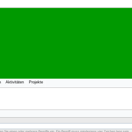
n
Aktivitäten
Projekte
n Sie einen oder mehrere Begriffe ein. Ein Begriff muss mindestens vier Zeichen lang sein.