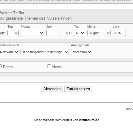
xakter Treffer
ur gestartete Themen des Nutzers finden
Tag
Monat
Jahr
Tag
Monat
Jahr
on:
bis:
ortieren nach
Anzeigen als
Foren
News
Donne
Diese Website wird erstellt von
virtutours.de