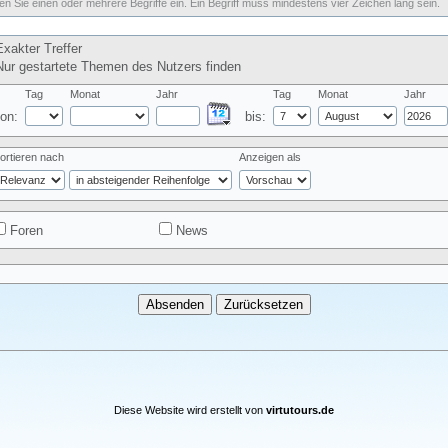
n Sie einen oder mehrere Begriffe ein. Ein Begriff muss mindestens vier Zeichen lang sein.
xakter Treffer
ur gestartete Themen des Nutzers finden
Tag
Monat
Jahr
Tag
Monat
Jahr
on:
bis:
ortieren nach
Anzeigen als
Foren
News
Diese Website wird erstellt von
virtutours.de