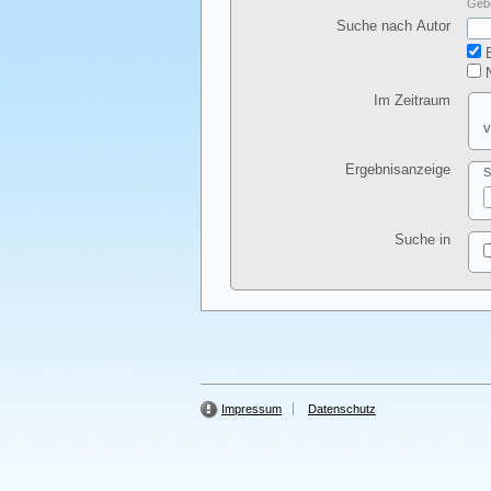
Gebe
Suche nach Autor
E
N
Im Zeitraum
v
Ergebnisanzeige
S
Suche in
Impressum
Datenschutz